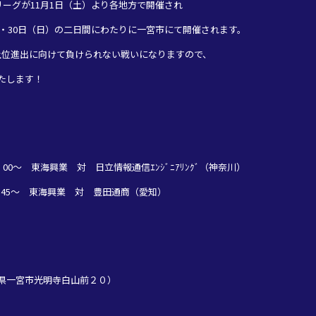
Jリーグが11月1日（土）より各地方で開催され
）・30日（日）の二日間にわたりに一宮市にて開催されます。
上位進出に向けて負けられない戦いになりますので、
たします！
4：00～ 東海興業 対 日立情報通信ｴﾝｼﾞﾆｱﾘﾝｸﾞ（神奈川）
09：45～ 東海興業 対 豊田通商（愛知）
県一宮市光明寺白山前２０）