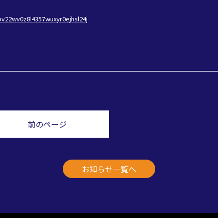
pv22wv0z8l4357wuxyr0ejhsl24j
前のページ
お知らせ一覧へ